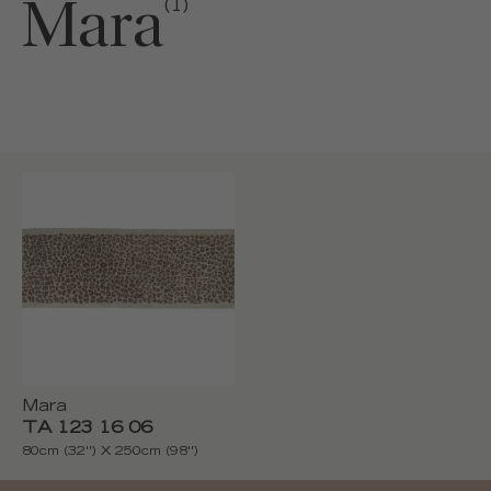
Mara
(1)
Mara
TA 123 16 06
80cm (32'') X 250cm (98'')