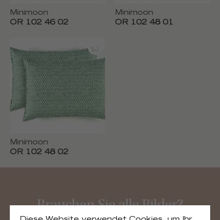
Minimoon
Minimoon
OR 102 46 02
OR 102 48 01
Minimoon
OR 102 48 02
Brauchen Sie alle Bilder?
Diese Website verwendet Cookies, um Ihr