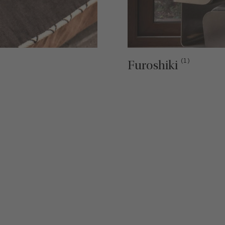
(1)
Furoshiki