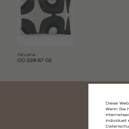
Nirvana
CO 228 67 02
Diese Webs
Wenn Sie h
Internetse
individuell
Datenschut