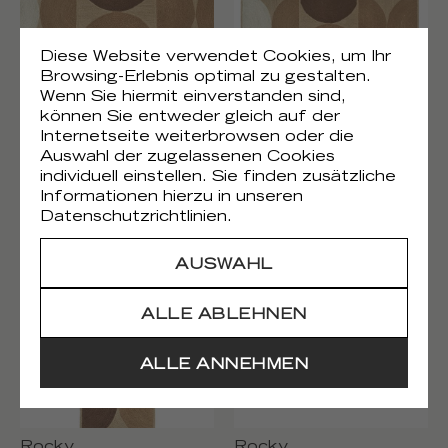
Diese Website verwendet Cookies, um Ihr
Browsing-Erlebnis optimal zu gestalten.
Wenn Sie hiermit einverstanden sind,
können Sie entweder gleich auf der
Internetseite weiterbrowsen oder die
Auswahl der zugelassenen Cookies
Rocky
Rocky
individuell einstellen. Sie finden zusätzliche
TA 109 77 04
TA 109 77 05
Informationen hierzu in unseren
250cm (98'') X 350cm (138'')
180cm (71'') X 250cm (98'')
Datenschutzrichtlinien.
AUSWAHL
ALLE ABLEHNEN
ALLE ANNEHMEN
Rocky
Rocky