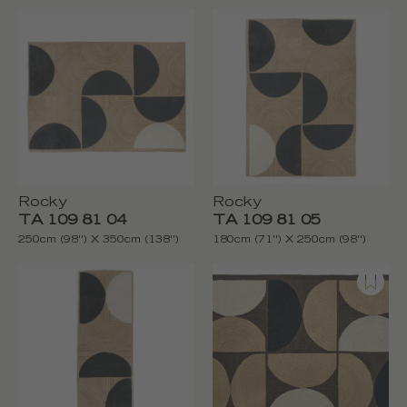
Rocky
Rocky
TA 109 81 04
TA 109 81 05
250cm (98'') X 350cm (138'')
180cm (71'') X 250cm (98'')