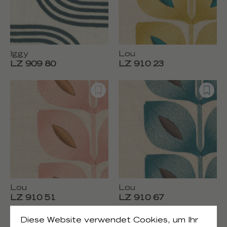
Iggy
Lou
LZ 909 80
LZ 910 23
Lou
Lou
LZ 910 51
LZ 910 67
Diese Website verwendet Cookies, um Ihr