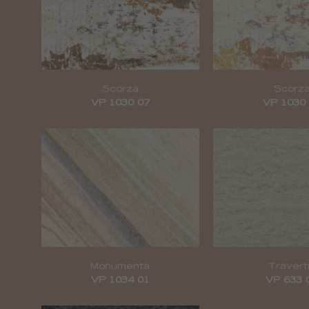
Scorza
Scorz
VP 1030 07
VP 1030
Monumenta
Travert
VP 1034 01
VP 633 