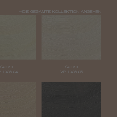
DIE GESAMTE KOLLEKTION ANSEHEN
Calero
Calero
 1028 04
VP 1028 05