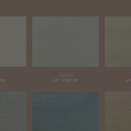
Calero
 02
VP 1028 03
VP