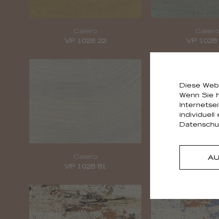
Calero
Calero
VP 1028 22
VP 1028
Diese Webs
Wenn Sie h
Internetse
individuell
Datenschut
Calero
Calero me
A
VP 1028 81
VP 1029