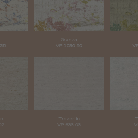
a
Scorza
 35
VP 1030 50
VP
in
Travertin
T
02
VP 633 03
V