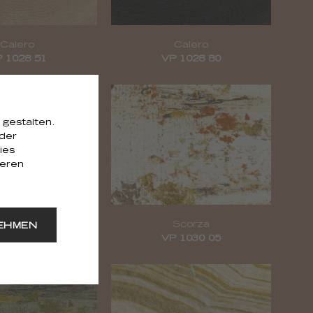
Calero
Calero
 1028 51
VP 1028 80
 gestalten.
 der
ies
seren
Scorza
Scorza
EHMEN
 1030 01
VP 1030 05