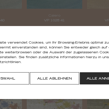
Calero
 40
VP 1028 41
VP
ite verwendet Cookies, um Ihr Browsing-Erlebnis optimal zu
iermit einverstanden sind, können Sie entweder gleich auf
ite weiterbrowsen oder die Auswahl der zugelassenen Cook
 einstellen. Sie finden zusätzliche Informationen hierzu in un
zrichtlinien.
tal
Calero metal
USWAHL
ALLE ABLEHNEN
ALLE ANN
 91
VP 1029 92
VP