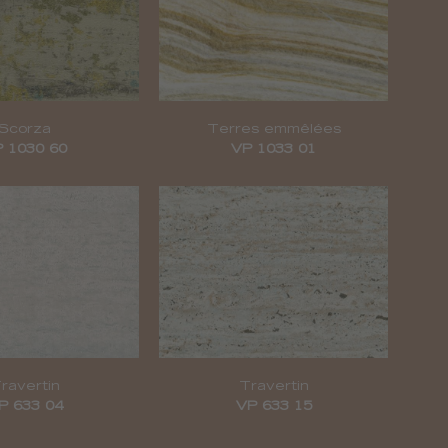
Scorza
Terres emmêlées
 1030 60
VP 1033 01
ravertin
Travertin
P 633 04
VP 633 15