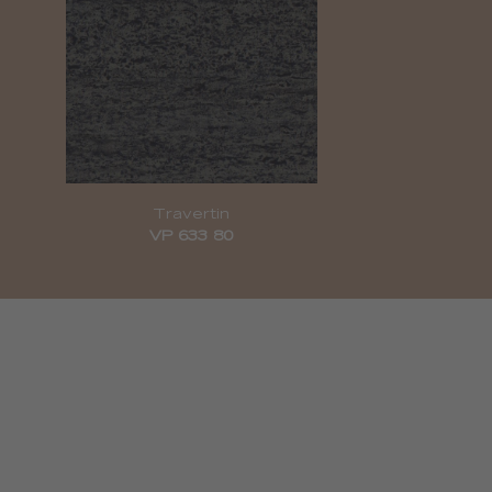
Travertin
VP 633 80