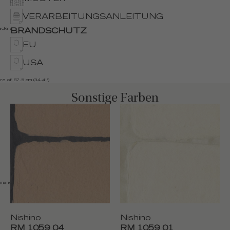
VERARBEITUNGSANLEITUNG
cking
BRANDSCHUTZ
EU
USA
re of 87.5 cm (34.4'')
Sonstige Farben
emand
Nishino
Nishino
RM 1059 04
RM 1059 01