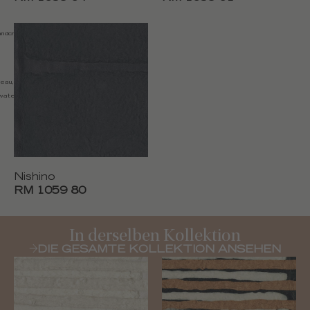
ndcrafted product, Natural
'eau, nettoyer avec un chiffon
water, clean with a dry cloth
Nishino
RM 1059 80
In derselben Kollektion
DIE GESAMTE KOLLEKTION ANSEHEN