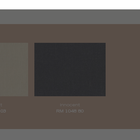
02
t
Innocent
 03
RM 1048 80