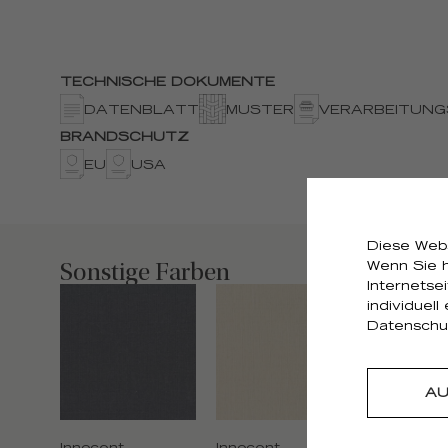
TECHNISCHE DOKUMENTE
DATENBLATT
MUSTER
VERARBEITUNG
BRANDSCHUTZ
EU
USA
Diese Webs
Wenn Sie h
Sonstige Farben
Internetse
individuell
Datenschut
A