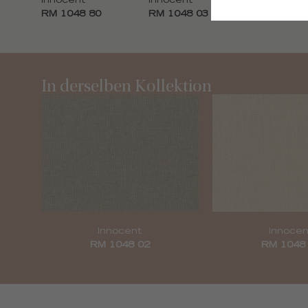
Innocent
Innocent
Innocent
RM 1048 80
RM 1048 03
RM 1048 
In derselben Kollektion
Innocent
Innocen
RM 1048 02
RM 1048