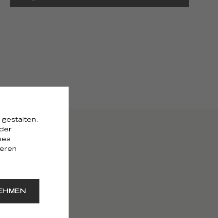
 gestalten.
 der
ies
seren
EHMEN