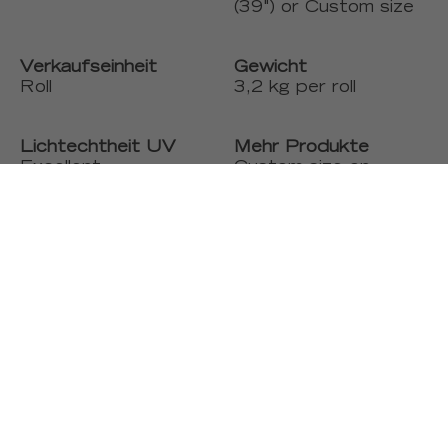
(39") or Custom size
Verkaufseinheit
Gewicht
Roll
3,2 kg per roll
Lichtechtheit UV
Mehr Produkte
Excellent
Custom size on
demand, Wide width
1m ( 39"), Permanent
fire resistance,
Washable
Zusammensetzung
Brandschutz
Vinyl on a paper
Euroclass B-s1,d0 /
ground
ASTM E84 class A