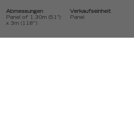
Abmessungen
Verkaufseinheit
Panel of 1.30m (51")
Panel
x 3m (118'')
Gewicht
Lichtechtheit UV
15,6 oz per sq.yd
Good
Mehr Produkte
Zusammensetzung
Permanent fire
63%CO 22%PL
resistant, Made in
15%VI on non woven
France, Good light
backing
resistance
Brandschutz
Besondere Hinweise
Euroclass B-s1,d0 /
Before hanging verify
ASTM E84 class A
the direction of the
moire libre (the wave
should go up), don't