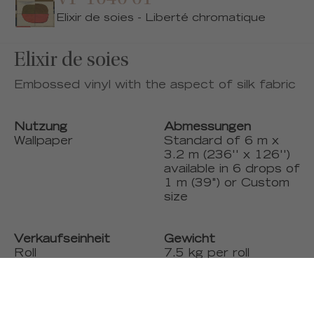
Elixir de soies - Liberté chromatique
Elixir de soies
Embossed vinyl with the aspect of silk fabric
Nutzung
Abmessungen
Wallpaper
Standard of 6 m x
3.2 m (236'' x 126'')
available in 6 drops of
1 m (39") or Custom
size
Verkaufseinheit
Gewicht
Roll
7.5 kg per roll
Lichtechtheit UV
Mehr Produkte
Excellent
Custom size on