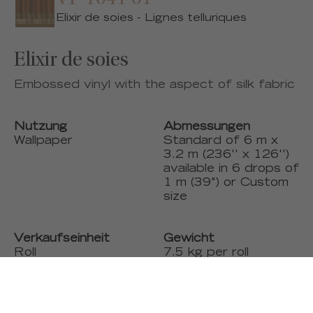
Elixir de soies - Lignes telluriques
Elixir de soies
Embossed vinyl with the aspect of silk fabric
Nutzung
Abmessungen
Wallpaper
Standard of 6 m x
3.2 m (236'' x 126'')
available in 6 drops of
1 m (39") or Custom
size
Verkaufseinheit
Gewicht
Roll
7.5 kg per roll
Lichtechtheit UV
Mehr Produkte
Excellent
Custom size on