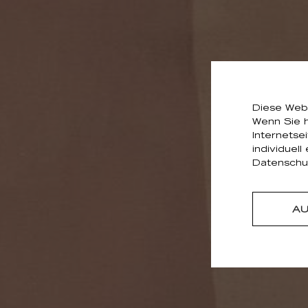
Diese Webs
Wenn Sie h
Internetse
individuell
Datenschut
A