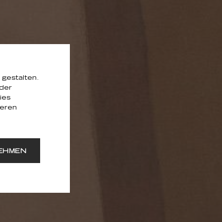
 gestalten.
 der
ies
seren
EHMEN