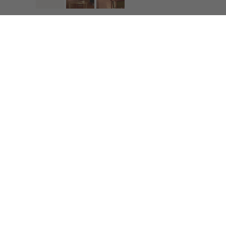
is offered up in broad flat
Abmessungen
Standard of 3m x 3m (118''
size
Gewicht
3,6 kg per roll
Mehr Produkte
Permanent fire resistanc