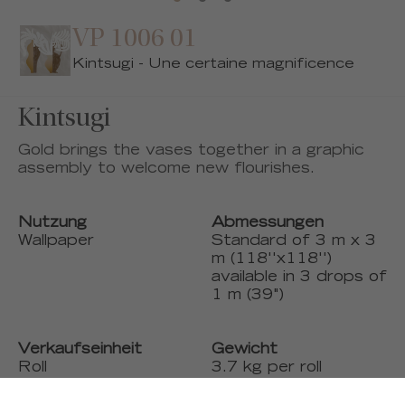
VP 1006 01
Kintsugi - Une certaine magnificence
Kintsugi
Gold brings the vases together in a graphic
assembly to welcome new flourishes.
Nutzung
Abmessungen
Wallpaper
Standard of 3 m x 3
m (118''x118'')
available in 3 drops of
1 m (39")
Verkaufseinheit
Gewicht
Roll
3.7 kg per roll