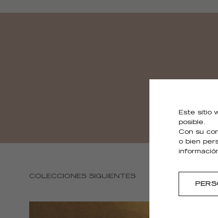
Este sitio
posible.
Con su con
o bien per
informació
COLECCIONES SIGUIENTES
PERS