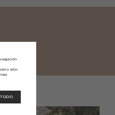
avegación
tro sitio
 más
 TODO