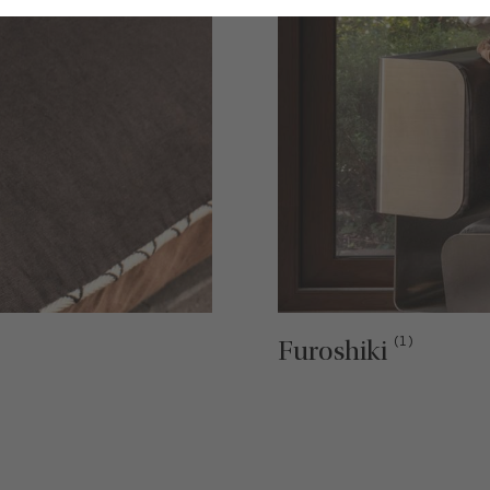
(1)
Furoshiki