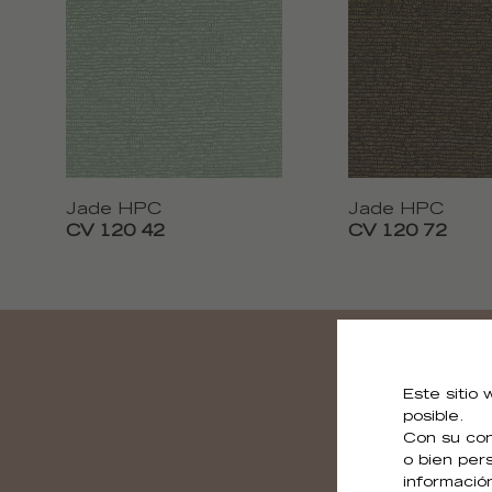
Jade HPC
Jade HPC
CV 120 42
CV 120 72
Este sitio
posible.
Con su con
o bien per
informació