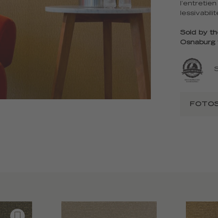
l’entretie
lessivabil
Sold by th
Osnaburg f
FOTOS