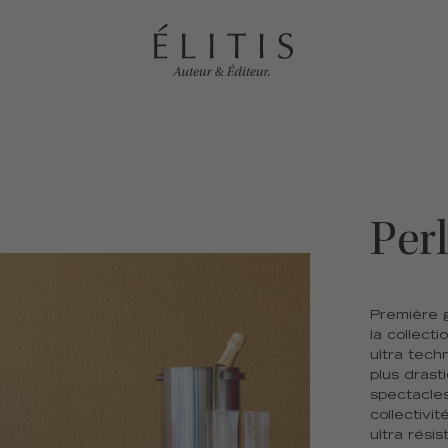
Per
Première 
la collect
ultra tech
plus drast
spectacles
collectivit
ultra rési