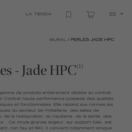
LA TIENDA
ES
MURAL
/ PERLES JADE HPC
les - Jade HPC
(1)
gamme de produits entièrement dédiée au contrat,
ion Contrat haute performance possède des qualités
niques et fonctionnelles. Elle répond aux normes les
iques du secteur de l’hôtellerie, des salles de
, de la restauration, du nautisme, de la santé, des
és... Ce vinyle grande largeur, sur support toile, est
stant, non feu et IMO. Il convient notamment lorsque