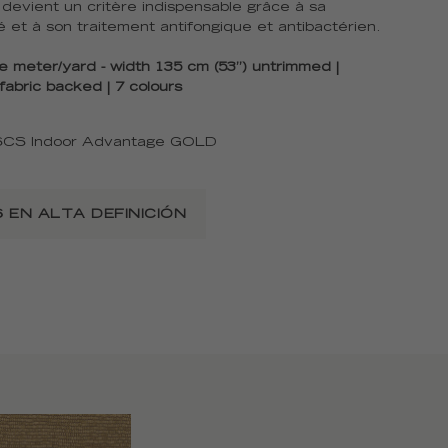
n devient un critère indispensable grâce à sa
ité et à son traitement antifongique et antibactérien.
e meter/yard - width 135 cm (53’’) untrimmed |
abric backed | 7 colours
SCS Indoor Advantage GOLD
 EN ALTA DEFINICIÓN