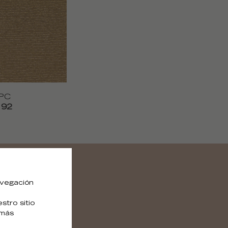
PC
 92
avegación
tro sitio
 más