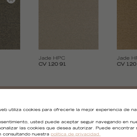
Jade HPC
Jade H
CV 120 91
CV 120
¿Necesitas todas las imágenes?
 web utiliza cookies para ofrecerle la mejor experiencia de n
sentimiento, usted puede aceptar seguir navegando en nues
Puedes descargar todas las imágenes de la colección.
sonalizar las cookies que desea autorizar. Puede encontrar
n consultando nuestra
política de privacidad.