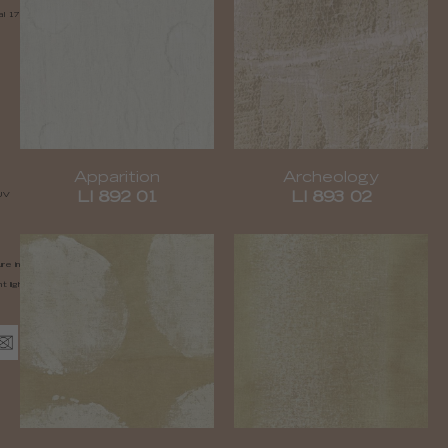
al 17 cm (6,6")
Apparition
Archeology
UV
LI 892 01
LI 893 02
ure inspired, free movement,
t light resistance