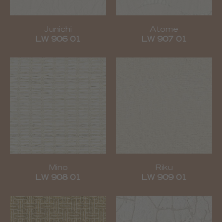
Junichi
Atome
LW 906 01
LW 907 01
Mino
Riku
LW 908 01
LW 909 01