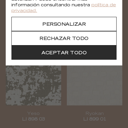
información consultando nuestra
política de
privacidad.
PERSONALIZAR
Aube
Yeso
RECHAZAR TODO
LI 897 05
LI 898 01
ACEPTAR TODO
Yeso
Ryokan
LI 898 03
LI 899 01