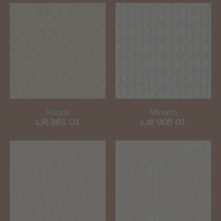
Kozo
Minato
LR 361 01
LW 905 01