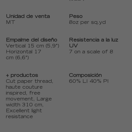
Unidad de venta
Peso
MT
8oz per sq.yd
Empalme del diseño
Resistencia a la luz
Vertical 15 cm (5,9")
UV
Horizontal 17
7 on a scale of 8
cm (6,6")
+ productos
Composición
Cut paper thread,
60% LI 40% PI
haute couture
inspired, free
movement, Large
width 310 cm,
Excellent light
resistance