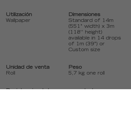
Utilización
Dimensiones
Wallpaper
Standard of 14m
(551" width) x 3m
(118'' height)
available in 14 drops
of 1m (39") or
Custom size
Unidad de venta
Peso
Roll
5,7 kg one roll
Resistencia a la luz
+ productos
UV
Custom size on
Good
demand, Permanent
fire resistant, Good
light resistance