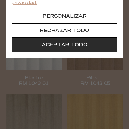
privacidad.
En la misma colección
VER TODA LA COLECCIÓN
PERSONALIZAR
RECHAZAR TODO
ACEPTAR TODO
Pilastre
Pilastre
RM 1043 01
RM 1043 05