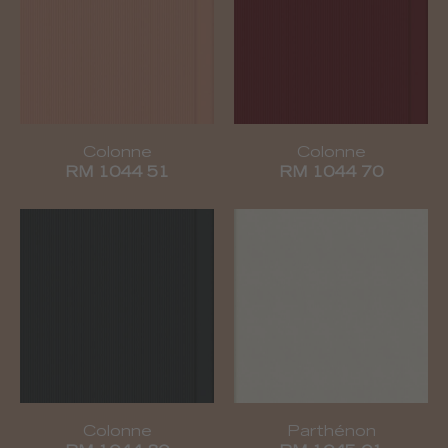
Colonne
Colonne
RM 1044 51
RM 1044 70
Colonne
Parthénon