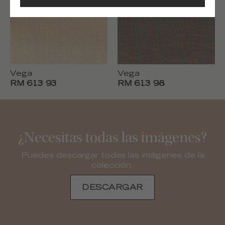
Vega
Vega
RM 613 93
RM 613 98
¿Necesitas todas las imágenes?
Puedes descargar todas las imágenes de la
colección.
DESCARGAR