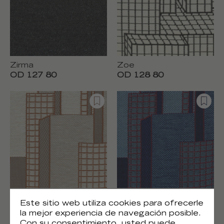
Zirma
Zoe
OD 127 80
OD 128 80
Eutropia
Eutropia
Este sitio web utiliza cookies para ofrecerle
OD 129 04
OD 129 46
la mejor experiencia de navegación posible.
Con su consentimiento, usted puede