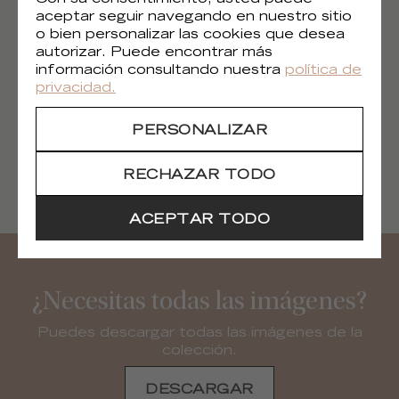
aceptar seguir navegando en nuestro sitio
o bien personalizar las cookies que desea
autorizar. Puede encontrar más
información consultando nuestra
política de
privacidad.
PERSONALIZAR
RECHAZAR TODO
Despina
Despina
OD 131 35
OD 131 40
ACEPTAR TODO
¿Necesitas todas las imágenes?
Puedes descargar todas las imágenes de la
colección.
DESCARGAR