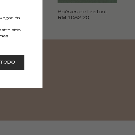
 de l'instant
Poésies de l'instant
2 18
RM 1082 20
avegación
tro sitio
 más
 TODO