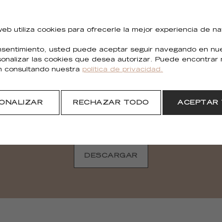
stant
Poésies de l'instant
Poésies
RM 1082 16
RM 108
 web utiliza cookies para ofrecerle la mejor experiencia de n
sentimiento, usted puede aceptar seguir navegando en nues
sonalizar las cookies que desea autorizar. Puede encontrar
n consultando nuestra
política de privacidad.
¿Necesitas todas las imágenes?
ONALIZAR
RECHAZAR TODO
ACEPTAR
Puedes descargar todas las imágenes de la colección.
DESCARGAR