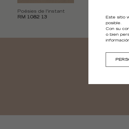
Poésies de l'instant
Poésies de l'in
RM 1082 13
RM 1082 14
Este sitio
posible.
Con su con
o bien per
informació
PERS