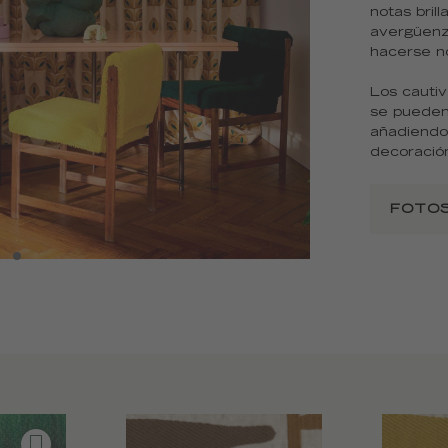
notas bril
avergüenz
hacerse n
Los cautiv
se pueden 
añadiendo 
decoració
FOTOS