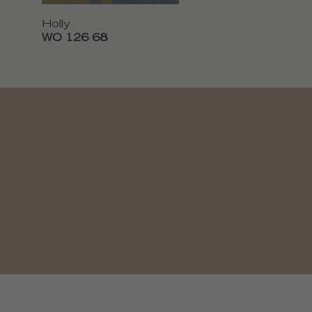
Holly
WO 126 68