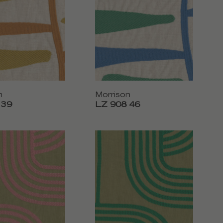
n
Morrison
 39
LZ 908 46