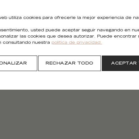
 web utiliza cookies para ofrecerle la mejor experiencia de n
sentimiento, usted puede aceptar seguir navegando en nues
sonalizar las cookies que desea autorizar. Puede encontrar
n consultando nuestra
política de privacidad.
Holly
Holly
WO 126 21
WO 126
ONALIZAR
RECHAZAR TODO
ACEPTAR