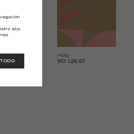
avegación
tro sitio
 más
Holly
 39
WO 126 67
 TODO