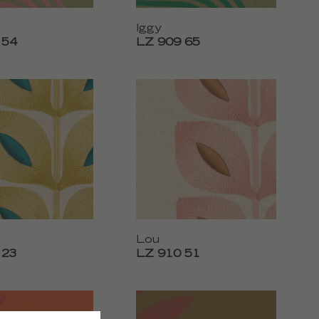
Iggy
 54
LZ 909 65
Lou
 23
LZ 910 51