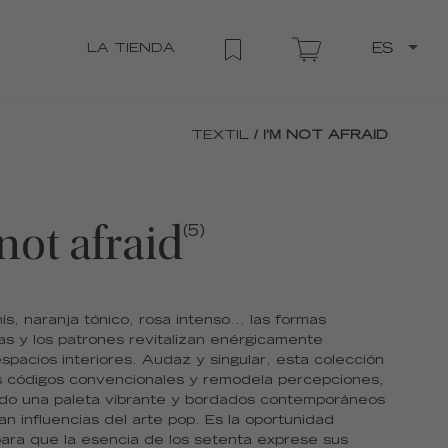
LA TIENDA
ES
TEXTIL
/ I'M NOT AFRAID
not afraid
(5)
nís, naranja tónico, rosa intenso... las formas
s y los patrones revitalizan enérgicamente
spacios interiores. Audaz y singular, esta colección
os códigos convencionales y remodela percepciones,
do una paleta vibrante y bordados contemporáneos
n influencias del arte pop. Es la oportunidad
ara que la esencia de los setenta exprese sus