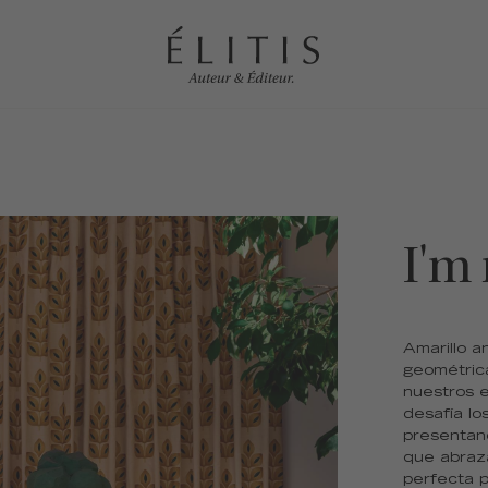
I'm 
Amarillo a
geométrica
nuestros e
desafía l
presentan
que abraza
perfecta p