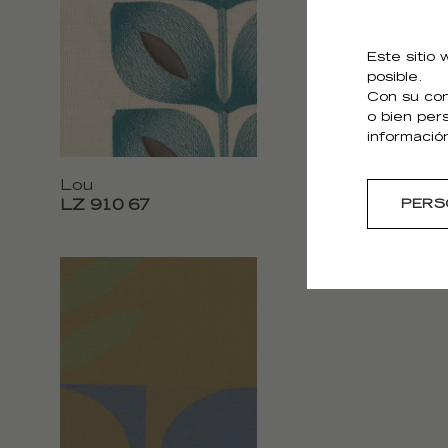
Este sitio
posible.
Con su con
o bien per
informació
Lou
Lou
LZ 910 67
LZ 910 72
PERS