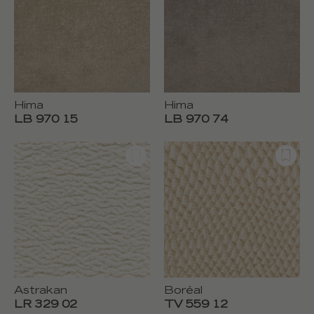
Hima
Hima
LB 970 15
LB 970 74
Astrakan
Boréal
LR 329 02
TV 559 12