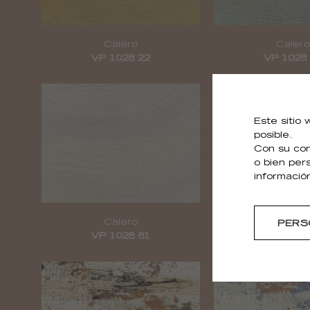
Calero
Calero
VP 1028 22
VP 1028
Este sitio
posible.
Con su con
o bien per
informació
Calero
Calero me
PERS
VP 1028 81
VP 1029