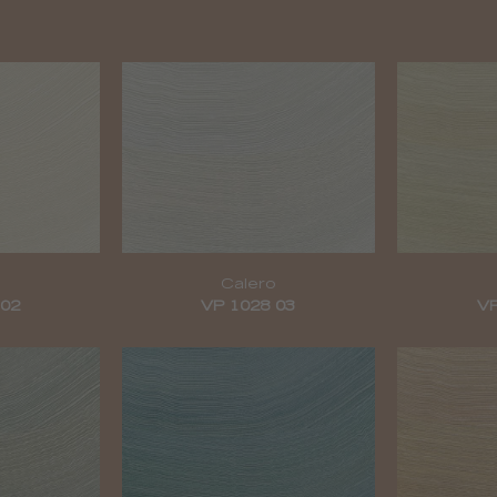
Calero
 02
VP 1028 03
VP