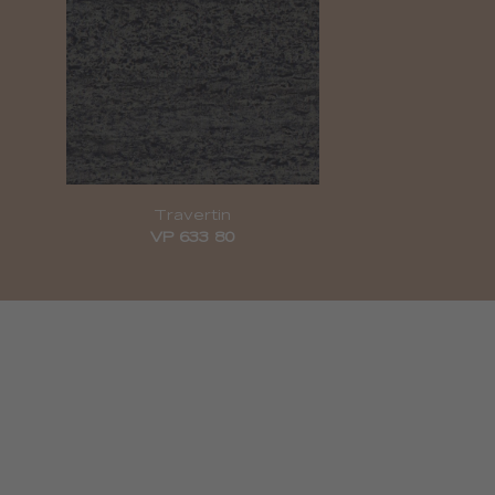
Travertin
VP 633 80