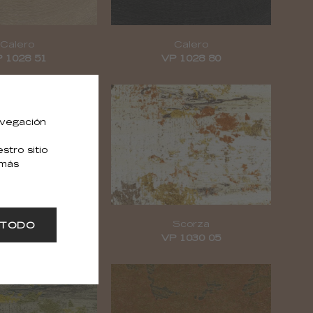
Calero
Calero
 1028 51
VP 1028 80
avegación
tro sitio
 más
Scorza
Scorza
 TODO
 1030 01
VP 1030 05