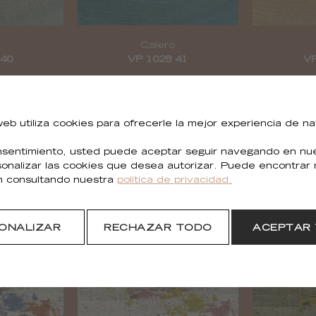
Calero
 40
VP 1028 41
VP
 web utiliza cookies para ofrecerle la mejor experiencia de n
sentimiento, usted puede aceptar seguir navegando en nues
sonalizar las cookies que desea autorizar. Puede encontrar
n consultando nuestra
política de privacidad.
tal
Calero metal
ONALIZAR
RECHAZAR TODO
ACEPTAR
 91
VP 1029 92
VP