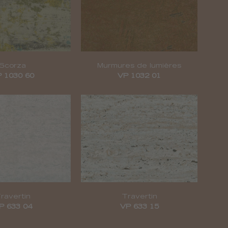
Scorza
Murmures de lumières
 1030 60
VP 1032 01
ravertin
Travertin
P 633 04
VP 633 15