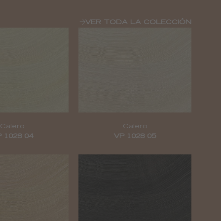
VER TODA LA COLECCIÓN
Calero
Calero
 1028 04
VP 1028 05