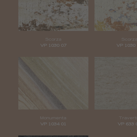
Scorza
Scorz
VP 1030 07
VP 1030
Monumenta
Travert
VP 1034 01
VP 633 