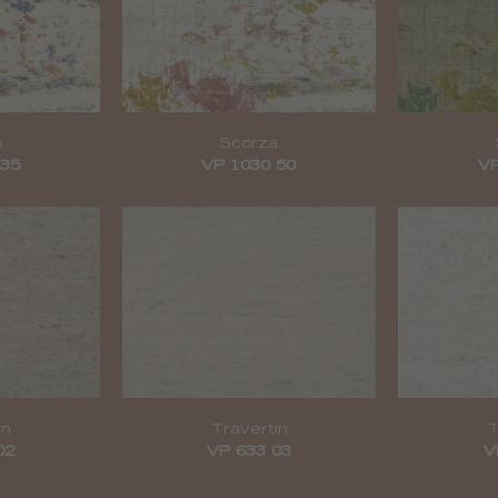
a
Scorza
 35
VP 1030 50
VP
in
Travertin
T
02
VP 633 03
V