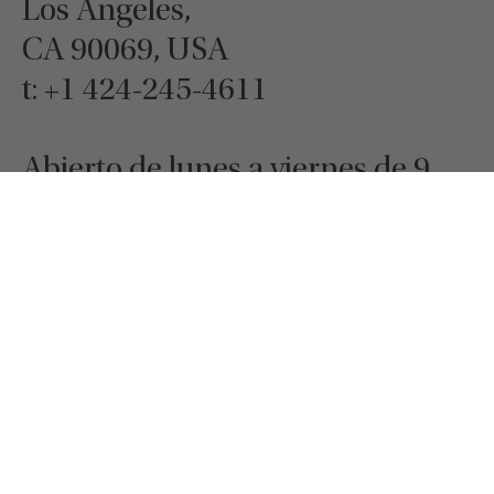
Los Angeles,
CA 90069, USA
t:
+1 424-245-4611
Abierto de lunes a viernes de 9
a.m. a 5 p.m.
MURAL
TEXTIL
IN-OUTDOOR
L’ACCESSOIRE
CONTRATO ALTO RENDIMIENTO HPC