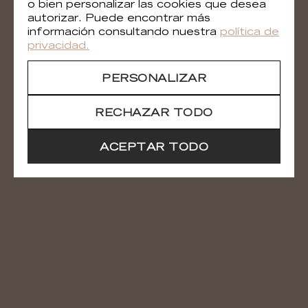
Las puertas están abiertas.
o bien personalizar las cookies que desea
autorizar. Puede encontrar más
Venga a descubrir nuestro nuevo polo creativo,
información consultando nuestra
política de
descubra las colecciones y explore las maravillas
privacidad.
que los productos Élitis pueden aportar a sus
proyectos de diseño.
PERSONALIZAR
RECHAZAR TODO
ACEPTAR TODO