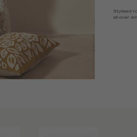
Stylised r
all-over e