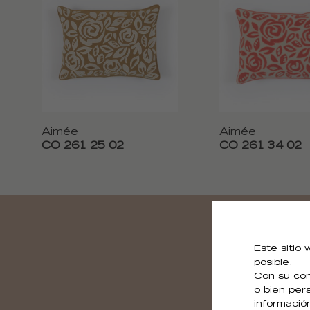
Aimée
Aimée
CO 261 25 02
CO 261 34 02
Este sitio
posible.
Con su con
o bien per
informació