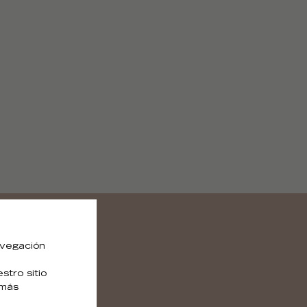
avegación
tro sitio
 más