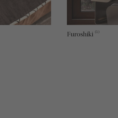
(1)
Furoshiki