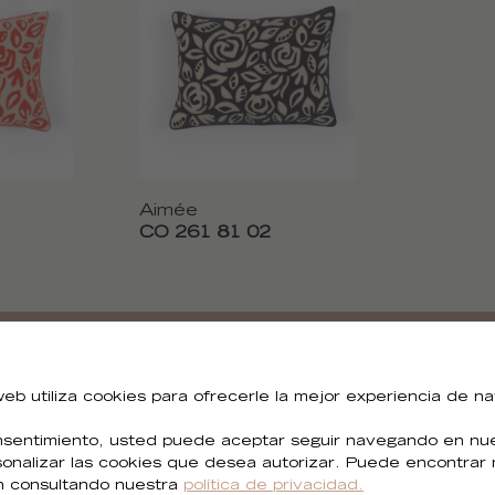
Aimée
CO 261 81 02
¿Necesitas todas las imágenes?
 web utiliza cookies para ofrecerle la mejor experiencia de n
sentimiento, usted puede aceptar seguir navegando en nues
Puedes descargar todas las imágenes de la colección.
sonalizar las cookies que desea autorizar. Puede encontrar
n consultando nuestra
política de privacidad.