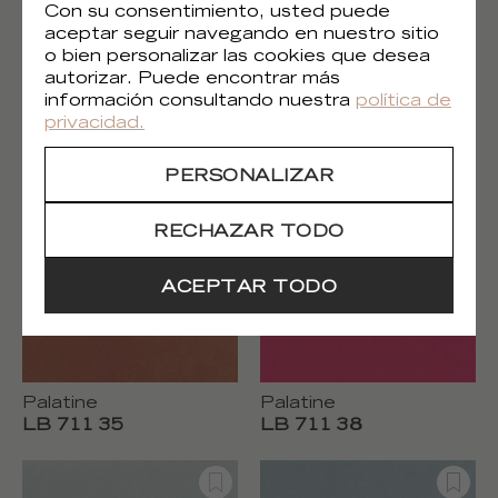
Con su consentimiento, usted puede
aceptar seguir navegando en nuestro sitio
o bien personalizar las cookies que desea
autorizar. Puede encontrar más
información consultando nuestra
política de
Palatine
Palatine
privacidad.
LB 711 30
LB 711 31
PERSONALIZAR
RECHAZAR TODO
ACEPTAR TODO
Palatine
Palatine
LB 711 35
LB 711 38