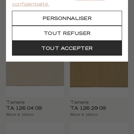
confidentialité.
PERSONNALISER
Tenere
Tenere
TA 126 87 05
TA 126 87 06
180cm X 250cm
80cm X 250cm
TOUT REFUSER
TOUT ACCEPTER
Tenere
Tenere
TA 126 04 09
TA 126 29 09
80cm X 160cm
80cm X 160cm