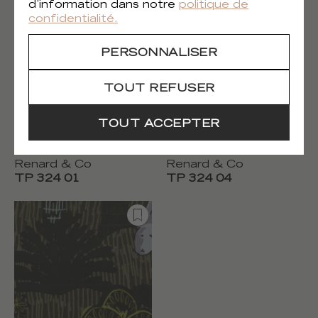
d’information dans notre
politique de
confidentialité.
PERSONNALISER
TOUT REFUSER
TOUT ACCEPTER
Renard & Co
Renard & Co
TP 324 01
TP 324 04