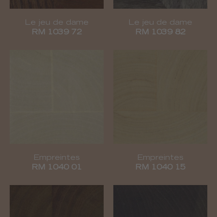
Le jeu de dame
Le jeu de dame
RM 1039 72
RM 1039 82
Empreintes
Empreintes
RM 1040 01
RM 1040 15