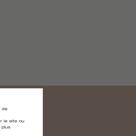
e de
 le site ou
 plus