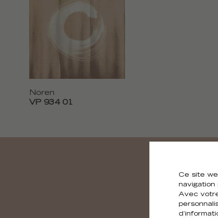
Noren
VP 934 01
Ce site we
navigation
Avec votre
personnali
d’informat