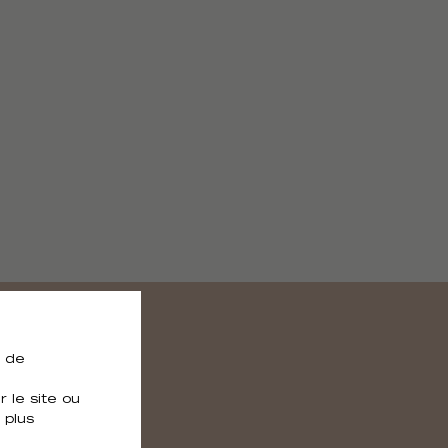
e de
 le site ou
 plus