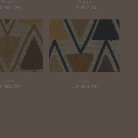
Pacha
Costa
Z 901 29
LZ 902 24
Joya
Joya
Z 904 22
LZ 904 79