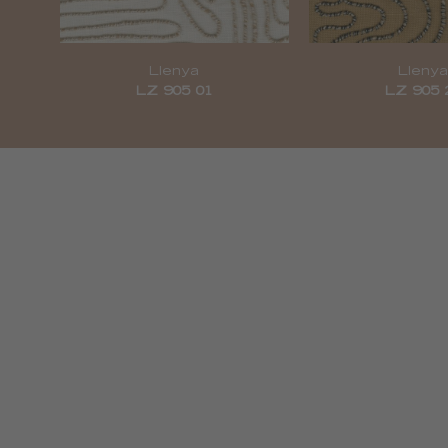
Llenya
Lleny
LZ 905 01
LZ 905 