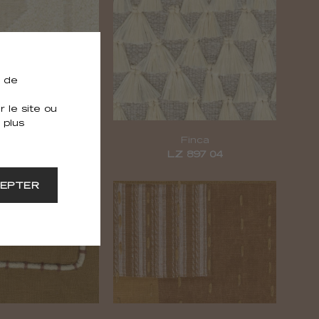
e de
 le site ou
 plus
Eivissa
Finca
R 370 03
LZ 897 04
EPTER