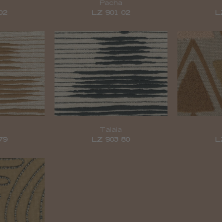
Pacha
02
LZ 901 02
L
Talaia
79
LZ 903 80
L