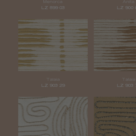
Menorca
Anita
LZ 899 03
LZ 900 
Talaia
Talaia
LZ 903 29
LZ 903 