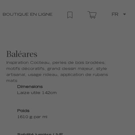
BOUTIQUE EN LIGNE
FR
Baléares
Inspiration Cocteau, perles de bois brodées,
motifs décoratifs, grand dessin majeur, style
artisanal, usage rideau, application de rubans
mats
Dimensions
Laize utile 142cm
Poids
1610 g par ml