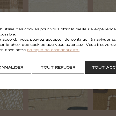
b utilise des cookies pour vous offrir la meilleure expérienc
 possible.
 accord, vous pouvez accepter de continuer à naviguer sur
ser le choix des cookies que vous autorisez. Vous trouverez
ion dans notre
politique de confidentialité.
Eivissa
29
LR 370 01
L
ONNALISER
TOUT REFUSER
TOUT ACC