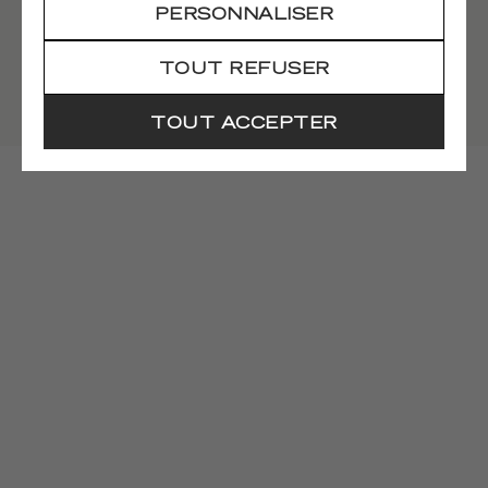
Calle Goya 89, esquina Conde Peñalver, Madrid.
PERSONNALISER
De 11h à 21h, dimanches et jours fériés
compris.
TOUT REFUSER
COMMENT S'Y RENDRE
TOUT ACCEPTER