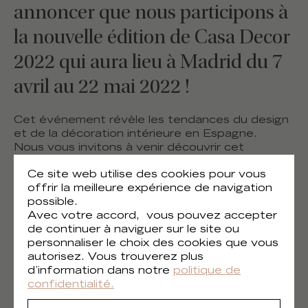
annoncer que nous participons à
la nouvelle édition de Casa Decor
2022 qui aura lieu à Madrid du 7
avril au 22 mai 2022 !
Cet événement révèle les tendances du design
et de la décoration intérieure en Espagne.
Nous vous invitons à venir découvrir cet
événement extraordinaire qui réunit plus de 40
Ce site web utilise des cookies pour vous
décorateurs.
offrir la meilleure expérience de navigation
possible.
Élitis a le privilège de pouvoir collaborer avec 5
Avec votre accord, vous pouvez accepter
studios d'architecture renommés, avec des
de continuer à naviguer sur le site ou
références à la fois murales et textiles.
personnaliser le choix des cookies que vous
Différents projets merveilleux qui mettent
autorisez. Vous trouverez plus
parfaitement en valeur les produits Élitis.
d’information dans notre
politique de
confidentialité.
A très bientôt, nous l'espérons.