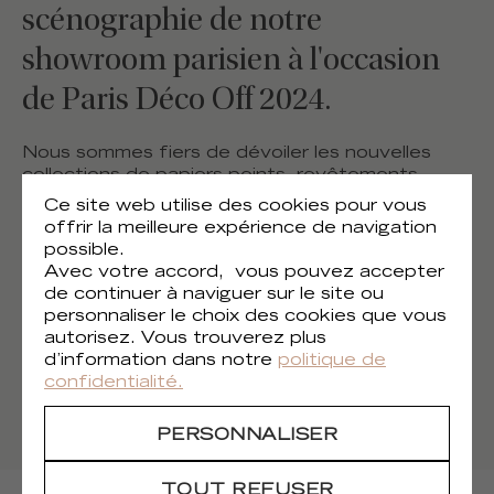
scénographie de notre
showroom parisien à l'occasion
de Paris Déco Off 2024.
Nous sommes fiers de dévoiler les nouvelles
collections de papiers peints, revêtements
muraux, accessoires et tissus 2024 d'Élitis !
Ce site web utilise des cookies pour vous
offrir la meilleure expérience de navigation
possible.
Venez nous rendre visite au :
Avec votre accord, vous pouvez accepter
5 rue Saint-Benoît 75006 Paris
de continuer à naviguer sur le site ou
personnaliser le choix des cookies que vous
Showroom
ouvert de 9h30 à 19h30
autorisez. Vous trouverez plus
Nocturne le samedi 20 janvier 2024 à partir de
d’information dans notre
politique de
18h30.
confidentialité.
COMMENT S'Y RENDRE ?
PERSONNALISER
TOUT REFUSER