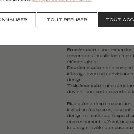
ion dans notre
politique de confidentialité.
perceptions. Cette exploratio
progressivement l’influence 
nos réflexions intérieures.
ONNALISER
TOUT REFUSER
TOUT ACC
Au cœur de cette expérience
revêtements muraux
d’Élitis
se
saisissante, enrichissant le d
Premier acte :
une immersion 
travers des installations à pe
élémentaires.
Deuxième acte :
des compositi
interagir avec son environnem
design.
Troisième acte :
une structur
devient une porte ouverte à l
Plus qu’une simple exposition
invitation à explorer, ressent
design et matières, l’expositio
environnement, offrant une e
le design révèle de nouveaux