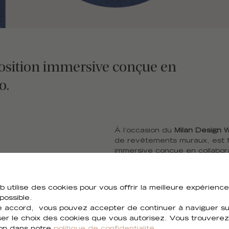
position immersive conçue en
o.
À l’occasion du
Milan Design 
de
revêtements muraux
, est
immersive conçue en collabora
Réputé pour son approche aud
branding,
Masquespacio
assoc
récits émotionnels pour donner
b utilise des cookies pour vous offrir la meilleure expérienc
dialogue.
 possible.
 accord, vous pouvez accepter de continuer à naviguer sur
Sensora
convie les visiteurs à
ser le choix des cookies que vous autorisez. Vous trouverez
géométrie transcendent leur 