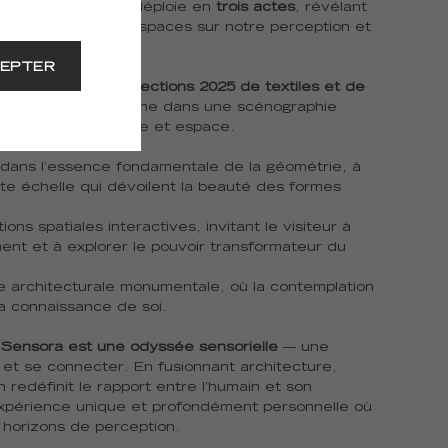
n conceptuelle se déploie en
trois actes
, révélant
des formes et des espaces sur notre perception et
EPTER
 immersive, les
collections 2025 de
textiles
et de
ront mises en scène dans une scénographie
ialogue entre matière et espace.
dans l’essence fondamentale de la géométrie, à
tite échelle qui dévoilent la beauté des formes
ons spatiales interactives, invitant le visiteur à
ent et à explorer le pouvoir transformateur du
e architecturale monumentale, où la contemplation
a connaissance de soi.
,
Sensora est une odyssée sensorielle
— une
ir et se connecter. En fusionnant architecture,
n redéfinit le rapport entre l’humain et son
xpérience unique et profondément personnelle où
 horizons de perception.