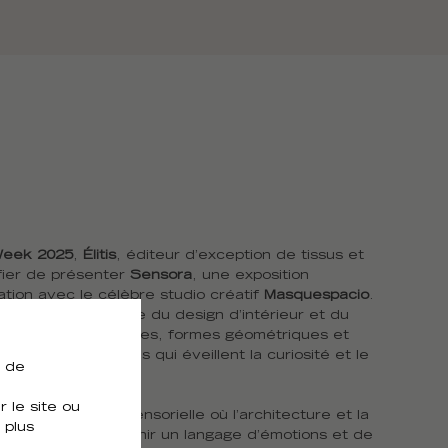
Week 2025
,
Élitis
, éditeur d’exception de
tissus
et
 fier de présenter
Sensora
, une exposition
tion avec le célèbre studio créatif
Masquespacio
.
acieuse et ludique du design d’intérieur et du
ie couleurs vibrantes, formes géométriques et
 vie à des espaces qui éveillent la curiosité et le
e de
 le site ou
 une expérience sensorielle où l’architecture et la
 plus
fonction pour devenir un langage d’émotions et de