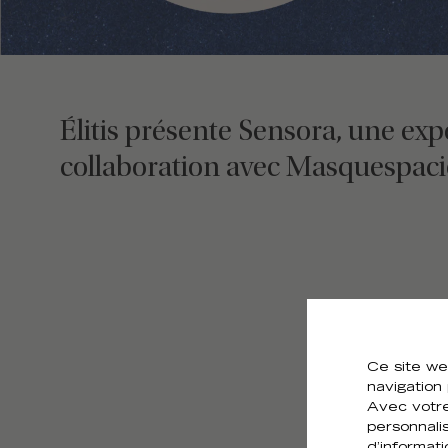
Élitis présente Sensora, une ex
collaboration avec Masquespaci
Ce site we
navigation
Avec votre
personnali