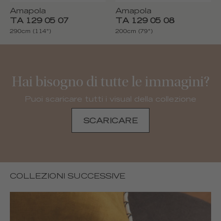
Amapola
Amapola
TA 129 05 07
TA 129 05 08
290cm (114")
200cm (79")
Hai bisogno di tutte le immagini?
Puoi scaricare tutti i visual della collezione
SCARICARE
COLLEZIONI SUCCESSIVE