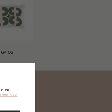
 64 02
 quali
litica sulla