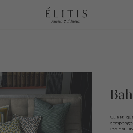
Bah
Questi qua
compongon
lino dal DN