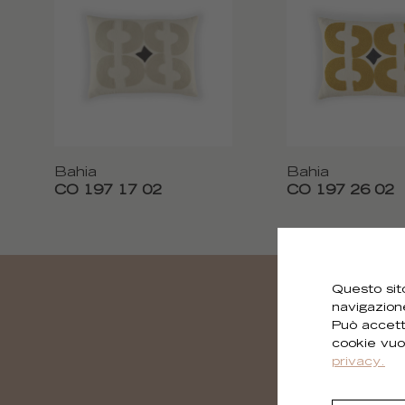
Bahia
Bahia
CO 197 17 02
CO 197 26 02
Questo sito
navigazion
Può accett
cookie vuo
privacy.