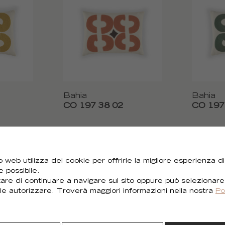
Bahia
Bahia
CO 197 38 02
CO 197
 web utilizza dei cookie per offrirle la migliore esperienza di
e possibile.
Hai bisogno di tutte le immagini?
are di continuare a navigare sul sito oppure può selezionare
le autorizzare. Troverà maggiori informazioni nella nostra
Po
Puoi scaricare tutti i visual della collezione