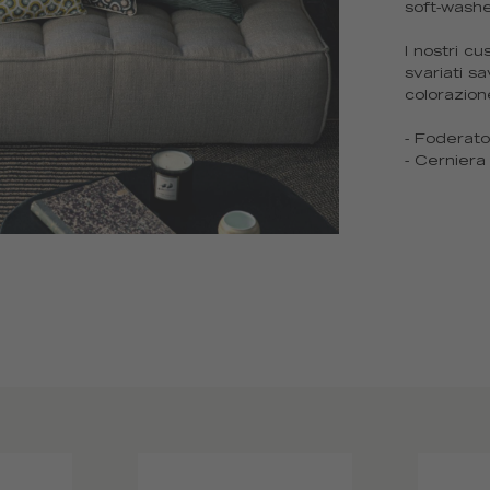
soft-wash
I nostri cu
svariati s
colorazion
- Foderat
- Cerniera 