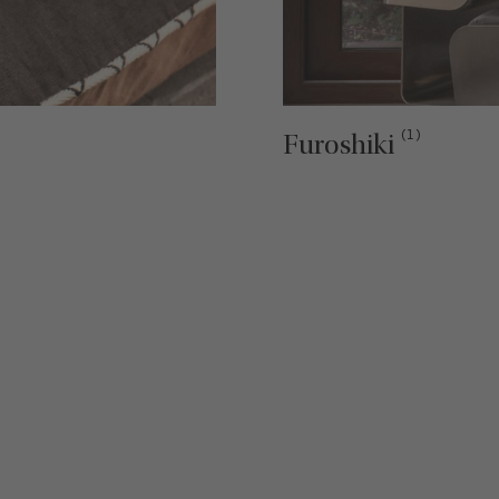
(1)
Furoshiki