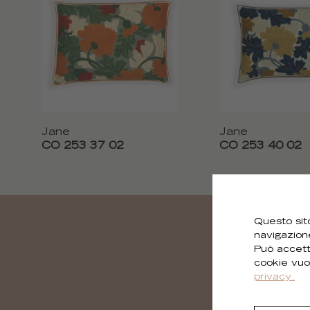
Jane
Jane
CO 253 37 02
CO 253 40 02
Questo sito
navigazion
Può accett
cookie vuo
privacy.