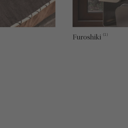
(1)
Furoshiki