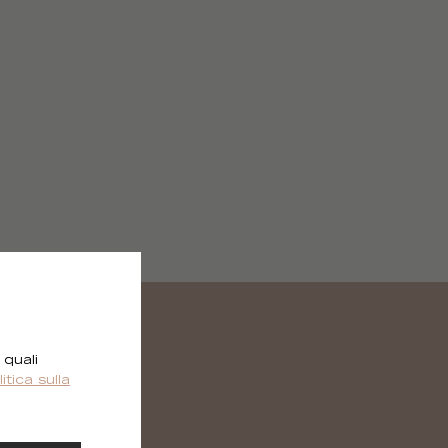
 quali
litica sulla