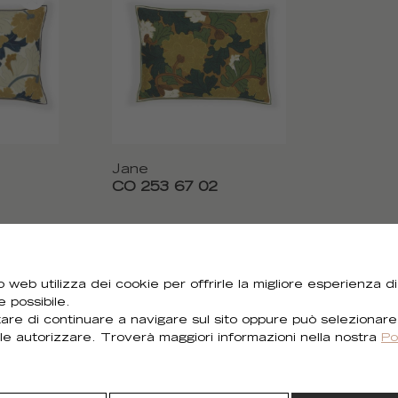
Jane
CO 253 67 02
 web utilizza dei cookie per offrirle la migliore esperienza di
e possibile.
Hai bisogno di tutte le immagini?
are di continuare a navigare sul sito oppure può selezionare
le autorizzare. Troverà maggiori informazioni nella nostra
Po
Puoi scaricare tutti i visual della collezione