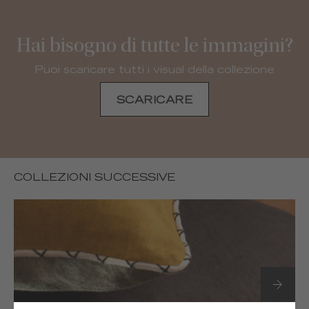
Hai bisogno di tutte le immagini?
Puoi scaricare tutti i visual della collezione
SCARICARE
COLLEZIONI SUCCESSIVE