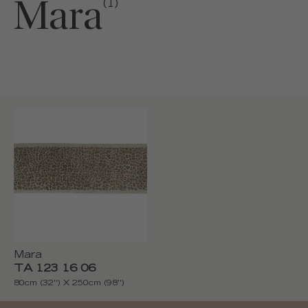
Mara
(1)
Mara
TA 123 16 06
80cm (32'') X 250cm (98'')