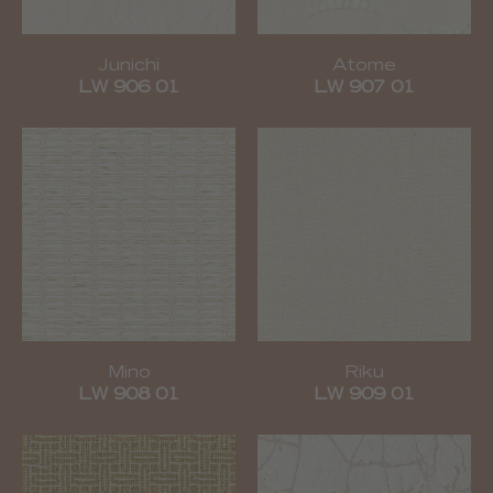
Junichi
Atome
LW 906 01
LW 907 01
Mino
Riku
LW 908 01
LW 909 01