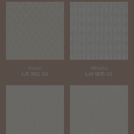
Kozo
Minato
LR 361 01
LW 905 01