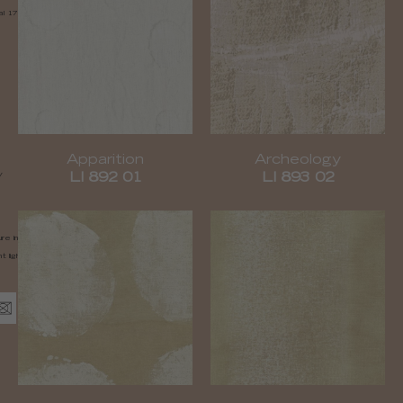
al 17 cm (6,6")
Apparition
Archeology
V
LI 892 01
LI 893 02
ure inspired, free movement,
t light resistance