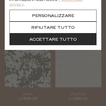
informazioni nella nostra
Politica sulla
privacy.
PERSONALIZZARE
RIFIUTARE TUTTO
Aube
Yeso
LI 897 05
LI 898 01
ACCETTARE TUTTO
Yeso
Ryokan
LI 898 03
LI 899 01