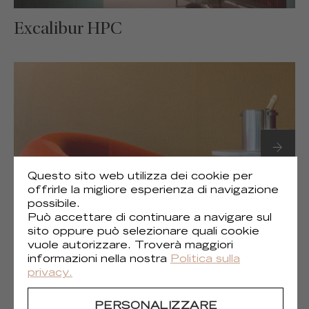
Excalibur HPC
Questo sito web utilizza dei cookie per
offrirle la migliore esperienza di navigazione
possibile.
Può accettare di continuare a navigare sul
sito oppure può selezionare quali cookie
vuole autorizzare. Troverà maggiori
Perles - Jade HPC - Jade HPC
informazioni nella nostra
Politica sulla
privacy.
PERSONALIZZARE