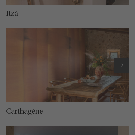
Itzà
Carthagène