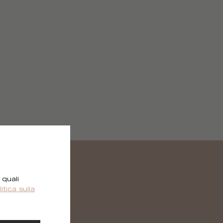
 quali
litica sulla