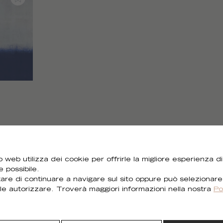
 web utilizza dei cookie per offrirle la migliore esperienza di
e possibile.
Hai bisogno di tutte le immagini?
are di continuare a navigare sul sito oppure può selezionare
le autorizzare. Troverà maggiori informazioni nella nostra
Po
Puoi scaricare tutti i visual della collezione