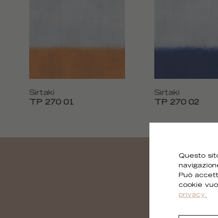
Sirtaki
Sirtaki
TP 270 01
TP 270 02
Questo sito
navigazion
Può accett
cookie vuo
privacy.