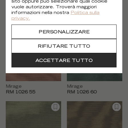
sito oppure può selezionare quali cookie
vuole autorizzare. Troverà maggiori
Mirage
Mirage
informazioni nella nostra
Politica sulla
RM 1026 50
RM 1026 52
privacy.
PERSONALIZZARE
RIFIUTARE TUTTO
ACCETTARE TUTTO
Mirage
Mirage
RM 1026 55
RM 1026 60