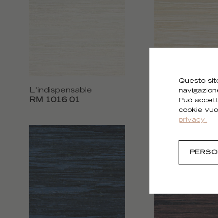
Questo sito
L'indispensable
L'indispensable
navigazion
RM 1016 01
RM 1016 02
Può accett
cookie vuo
privacy.
PERSO