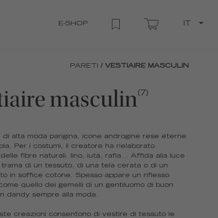
E-SHOP
IT
PARETI
/ VESTIAIRE MASCULIN
tiaire masculin
(7)
di alta moda parigina, icone androgine rese eterne
cola. Per i costumi, il creatore ha rielaborato
delle fibre naturali: lino, iuta, rafia... Affida alla luce
 trama di un tessuto, di una tela cerata o di un
dito in soffice cotone. Spesso appare un riflesso
 come quello dei gemelli di un gentiluomo di buon
 un dandy sempre alla moda.
te creazioni consentono di vestire di tessuto le