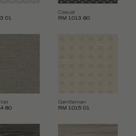
Casual
3 01
RM 1013 80
tiel
Gentleman
4 80
RM 1015 01