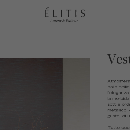
Ves
Atmosfera 
dalla pelli
l’eleganza 
la morbida
sottile or
metallico,
gusto, di
Tutte ques