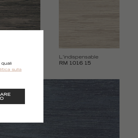
pensable
L'indispensable
6 04
RM 1016 15
 quali
litica sulla
ARE
O