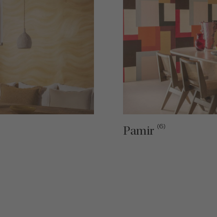
(6)
Pamir