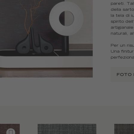
pareti. Ta
della sarto
la tela di 
spirito del
artigianal
naturali, al
Per un risu
Una finitu
perfeziona
FOTO 