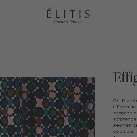
Effi
Chi l’avre
L’Eden, la
sognano ab
sorprendent
geometrici.
colori più 