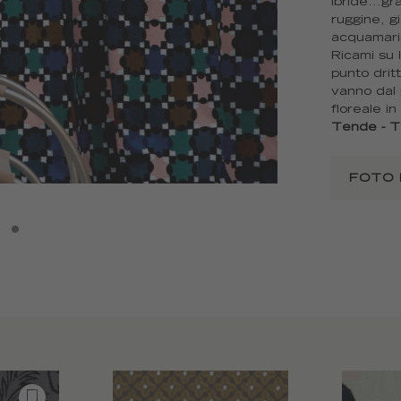
ibride...gr
ruggine, g
acquamari
Ricami su 
punto dri
vanno dal 
floreale i
Tende - T
FOTO 