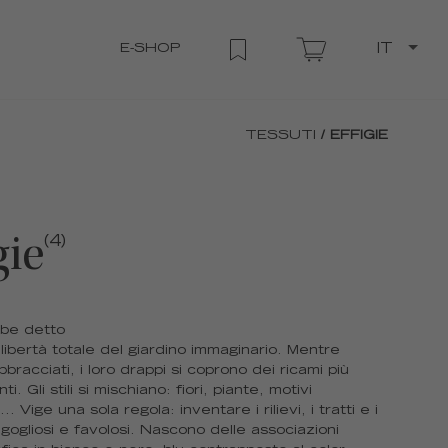
E-SHOP
IT
TESSUTI
/ EFFIGIE
gie
(4)
bbe detto
 libertà totale del giardino immaginario. Mentre
bracciati, i loro drappi si coprono dei ricami più
i. Gli stili si mischiano: fiori, piante, motivi
.. Vige una sola regola: inventare i rilievi, i tratti e i
rigogliosi e favolosi. Nascono delle associazioni