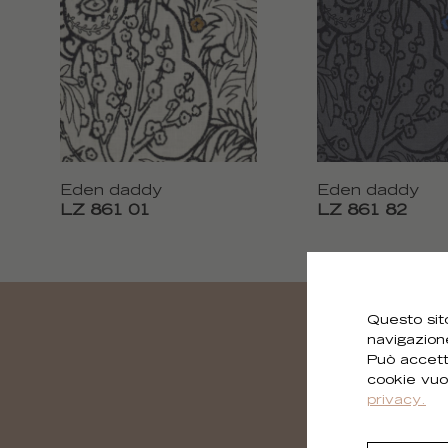
Eden daddy
Eden daddy
LZ 861 01
LZ 861 82
Questo sito
navigazion
Può accett
cookie vuo
privacy.