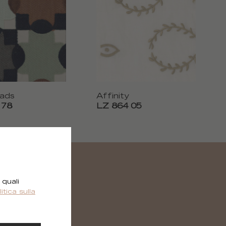
oads
Affinity
 78
LZ 864 05
 quali
litica sulla