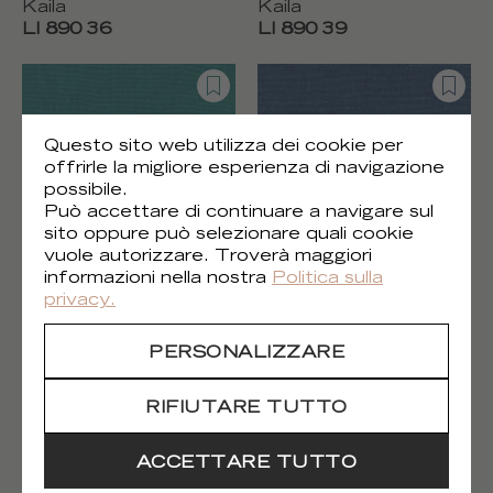
Kaila
Kaila
LI 890 36
LI 890 39
Questo sito web utilizza dei cookie per
offrirle la migliore esperienza di navigazione
possibile.
Può accettare di continuare a navigare sul
sito oppure può selezionare quali cookie
vuole autorizzare. Troverà maggiori
informazioni nella nostra
Politica sulla
Kaila
Kaila
privacy.
LI 890 45
LI 890 47
PERSONALIZZARE
RIFIUTARE TUTTO
ACCETTARE TUTTO