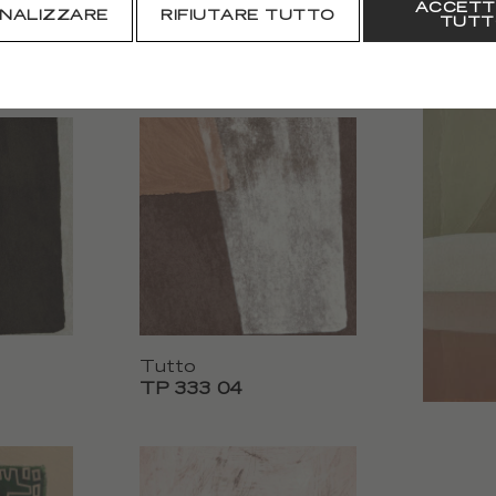
ACCETT
NALIZZARE
RIFIUTARE TUTTO
TUTT
Cuzco
TP 332 05
Tutto
TP 333 04