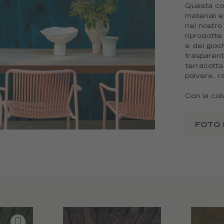
Questa coll
materiali 
nel nostro 
riprodotte
e dei gioch
trasparent
terracotta
polvere, r
Con la col
FOTO 