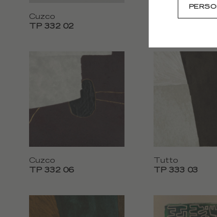
PERSO
Cuzco
Cuzco
TP 332 02
TP 332 03
Cuzco
Tutto
TP 332 06
TP 333 03