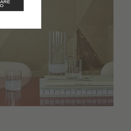
ARE
O