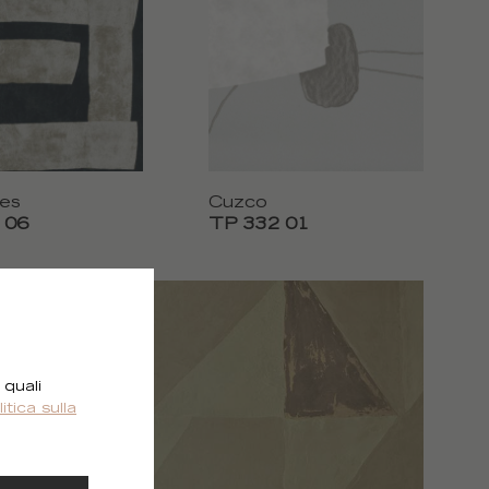
es
Cuzco
 06
TP 332 01
 quali
litica sulla