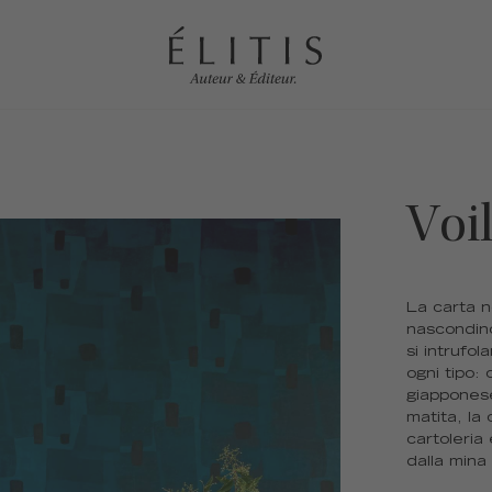
Voi
La carta 
nascondino
si intrufol
ogni tipo:
giapponese.
matita, la 
cartoleria
dalla mina