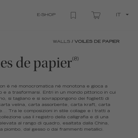
E-SHOP
IT
WALLS
/ VOILES DE PAPIER
les de papier
(8)
non è né monocromatica né monotona e gioca a
 e a trasformarsi. Entri in un mondo pittorico in cui
ano, si tagliano e si sovrappongono dei foglietti di
 carta velina, carta assorbente, carta kraft, carta
.. Tra le composizioni in stile collage e i tratti a
collezione usa il registro della calligrafia e di una
 elevata al rango di quadro, esaltata dalla China,
 a piombo, dal gesso o dai frammenti metallici.