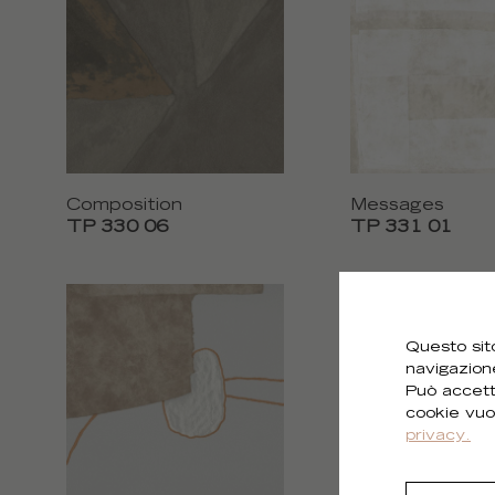
Composition
Messages
TP 330 06
TP 331 01
Questo sito
navigazion
Può accett
cookie vuo
privacy.